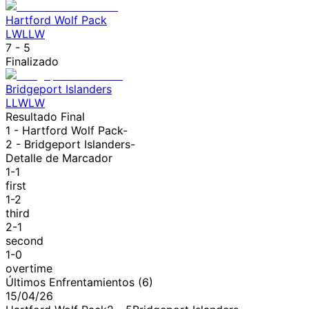
Hartford Wolf Pack
L
W
L
L
W
7
-
5
Finalizado
Bridgeport Islanders
L
L
W
L
W
Resultado Final
1 -
Hartford Wolf Pack
-
2 -
Bridgeport Islanders
-
Detalle de Marcador
1-1
first
1-2
third
2-1
second
1-0
overtime
Últimos Enfrentamientos (
6
)
15/04/26