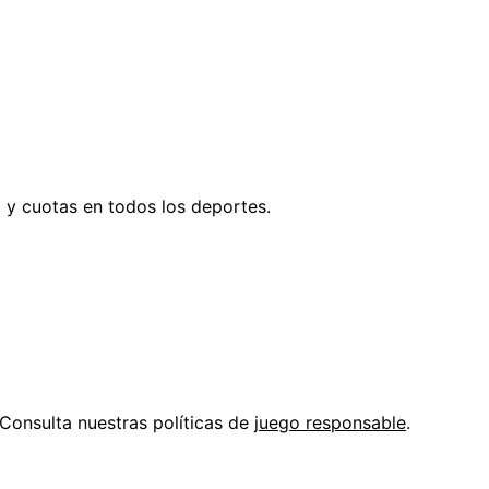
 y cuotas en todos los deportes.
Consulta nuestras políticas de
juego responsable
.