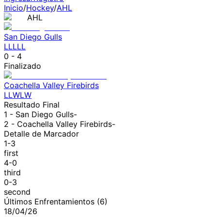
Inicio
/
Hockey
/
AHL
AHL
San Diego Gulls
L
L
L
L
L
0
-
4
Finalizado
Coachella Valley Firebirds
L
L
W
L
W
Resultado Final
1 -
San Diego Gulls
-
2 -
Coachella Valley Firebirds
-
Detalle de Marcador
1-3
first
4-0
third
0-3
second
Últimos Enfrentamientos (
6
)
18/04/26