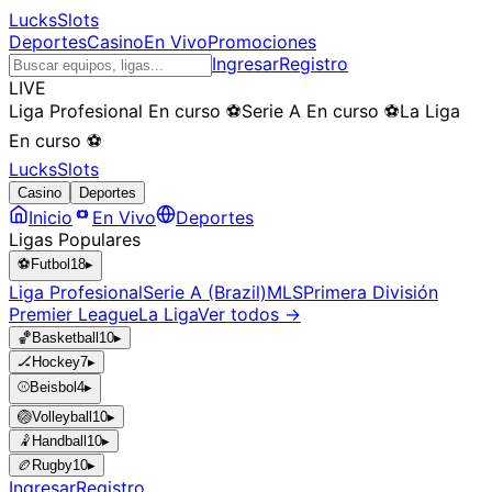
LucksSlots
Deportes
Casino
En Vivo
Promociones
Ingresar
Registro
LIVE
Liga Profesional
En curso
⚽
Serie A
En curso
⚽
La Liga
En curso
⚽
LucksSlots
Casino
Deportes
Inicio
En Vivo
Deportes
Ligas Populares
⚽
Futbol
18
▸
Liga Profesional
Serie A (Brazil)
MLS
Primera División
Premier League
La Liga
Ver todos →
🏀
Basketball
10
▸
🏒
Hockey
7
▸
⚾
Beisbol
4
▸
🏐
Volleyball
10
▸
🤾
Handball
10
▸
🏉
Rugby
10
▸
Ingresar
Registro