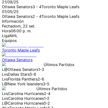
21/09/25
Ottawa Senators
3
-
4
Toronto Maple Leafs
01/05/25
Ottawa Senators
2
-
4
Toronto Maple Leafs
Información
Fecha
dom, 22 set.
Hora
06:00 p. m.
Liga
NHL
Equipos
Toronto Maple Leafs
Ottawa Senators
Últimos Partidos
L
@
Ottawa Senators
1-3
L
vs
Dallas Stars
5-6
L
vs
Florida Panthers
2-6
L
@
New York Islanders
3-5
Últimos Partidos
L
vs
Carolina Hurricanes
2-4
L
vs
Carolina Hurricanes
1-2
L
@
Carolina Hurricanes
0-2