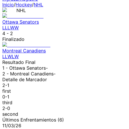
Inicio
/
Hockey
/
NHL
NHL
Ottawa Senators
L
L
L
W
W
4
-
2
Finalizado
Montreal Canadiens
L
L
W
L
W
Resultado Final
1 -
Ottawa Senators
-
2 -
Montreal Canadiens
-
Detalle de Marcador
2-1
first
0-1
third
2-0
second
Últimos Enfrentamientos (
6
)
11/03/26