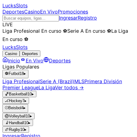
LucksSlots
Deportes
Casino
En Vivo
Promociones
Ingresar
Registro
LIVE
Liga Profesional
En curso
⚽
Serie A
En curso
⚽
La Liga
En curso
⚽
LucksSlots
Casino
Deportes
Inicio
En Vivo
Deportes
Ligas Populares
⚽
Futbol
18
▸
Liga Profesional
Serie A (Brazil)
MLS
Primera División
Premier League
La Liga
Ver todos →
🏀
Basketball
10
▸
🏒
Hockey
7
▸
⚾
Beisbol
4
▸
🏐
Volleyball
10
▸
🤾
Handball
10
▸
🏉
Rugby
10
▸
Ingresar
Registro