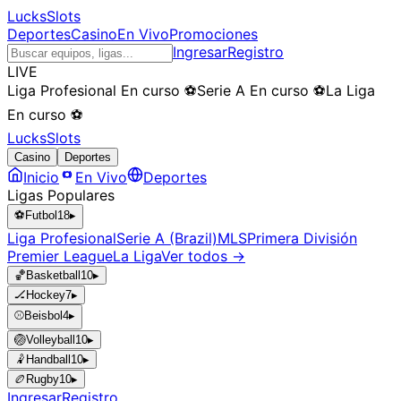
LucksSlots
Deportes
Casino
En Vivo
Promociones
Ingresar
Registro
LIVE
Liga Profesional
En curso
⚽
Serie A
En curso
⚽
La Liga
En curso
⚽
LucksSlots
Casino
Deportes
Inicio
En Vivo
Deportes
Ligas Populares
⚽
Futbol
18
▸
Liga Profesional
Serie A (Brazil)
MLS
Primera División
Premier League
La Liga
Ver todos →
🏀
Basketball
10
▸
🏒
Hockey
7
▸
⚾
Beisbol
4
▸
🏐
Volleyball
10
▸
🤾
Handball
10
▸
🏉
Rugby
10
▸
Ingresar
Registro