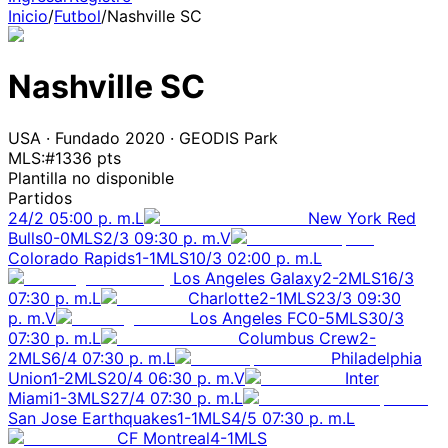
Inicio
/
Futbol
/
Nashville SC
Nashville SC
USA
· Fundado 2020
· GEODIS Park
MLS
:
#
13
36
pts
Plantilla no disponible
Partidos
24/2
05:00 p. m.
L
New York Red
Bulls
0-0
MLS
2/3
09:30 p. m.
V
Colorado Rapids
1-1
MLS
10/3
02:00 p. m.
L
Los Angeles Galaxy
2-2
MLS
16/3
07:30 p. m.
L
Charlotte
2-1
MLS
23/3
09:30
p. m.
V
Los Angeles FC
0-5
MLS
30/3
07:30 p. m.
L
Columbus Crew
2-
2
MLS
6/4
07:30 p. m.
L
Philadelphia
Union
1-2
MLS
20/4
06:30 p. m.
V
Inter
Miami
1-3
MLS
27/4
07:30 p. m.
L
San Jose Earthquakes
1-1
MLS
4/5
07:30 p. m.
L
CF Montreal
4-1
MLS