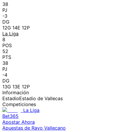
38
PJ
-3
DG
12
G
14
E
12
P
La Liga
8
POS
52
PTS
38
PJ
-4
DG
13
G
13
E
12
P
Información
Estadio
Estadio de Vallecas
Competiciones
La Liga
Bet365
Apostar Ahora
Apuestas de
Rayo Vallecano