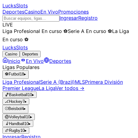
LucksSlots
Deportes
Casino
En Vivo
Promociones
Ingresar
Registro
LIVE
Liga Profesional
En curso
⚽
Serie A
En curso
⚽
La Liga
En curso
⚽
LucksSlots
Casino
Deportes
Inicio
En Vivo
Deportes
Ligas Populares
⚽
Futbol
18
▸
Liga Profesional
Serie A (Brazil)
MLS
Primera División
Premier League
La Liga
Ver todos →
🏀
Basketball
10
▸
🏒
Hockey
7
▸
⚾
Beisbol
4
▸
🏐
Volleyball
10
▸
🤾
Handball
10
▸
🏉
Rugby
10
▸
Ingresar
Registro