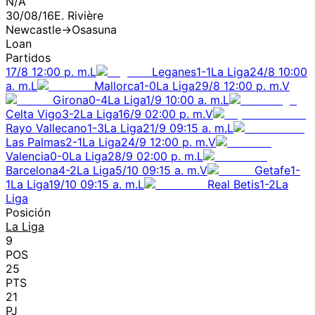
N/A
30/08/16
E. Rivière
Newcastle
→
Osasuna
Loan
Partidos
17/8
12:00 p. m.
L
Leganes
1-1
La Liga
24/8
10:00
a. m.
L
Mallorca
1-0
La Liga
29/8
12:00 p. m.
V
Girona
0-4
La Liga
1/9
10:00 a. m.
L
Celta Vigo
3-2
La Liga
16/9
02:00 p. m.
V
Rayo Vallecano
1-3
La Liga
21/9
09:15 a. m.
L
Las Palmas
2-1
La Liga
24/9
12:00 p. m.
V
Valencia
0-0
La Liga
28/9
02:00 p. m.
L
Barcelona
4-2
La Liga
5/10
09:15 a. m.
V
Getafe
1-
1
La Liga
19/10
09:15 a. m.
L
Real Betis
1-2
La
Liga
Posición
La Liga
9
POS
25
PTS
21
PJ