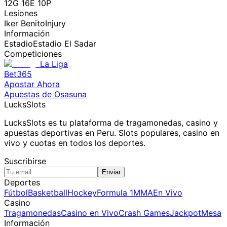
12
G
16
E
10
P
Lesiones
Iker Benito
Injury
Información
Estadio
Estadio El Sadar
Competiciones
La Liga
Bet365
Apostar Ahora
Apuestas de
Osasuna
LucksSlots
LucksSlots es tu plataforma de tragamonedas, casino y
apuestas deportivas en Peru. Slots populares, casino en
vivo y cuotas en todos los deportes.
Suscribirse
Enviar
Deportes
Fútbol
Basketball
Hockey
Formula 1
MMA
En Vivo
Casino
Tragamonedas
Casino en Vivo
Crash Games
Jackpot
Mesa
Información