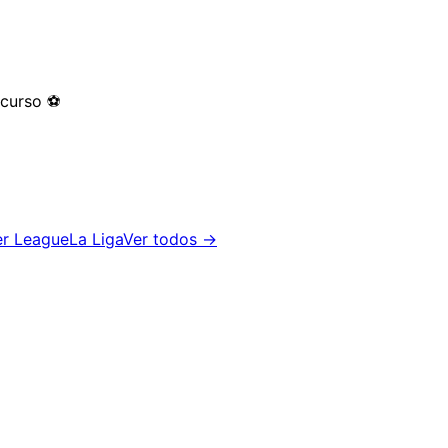
 curso
⚽
er League
La Liga
Ver todos →