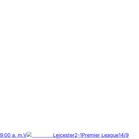
9:00 a. m.
V
Leicester
2-1
Premier League
14/9