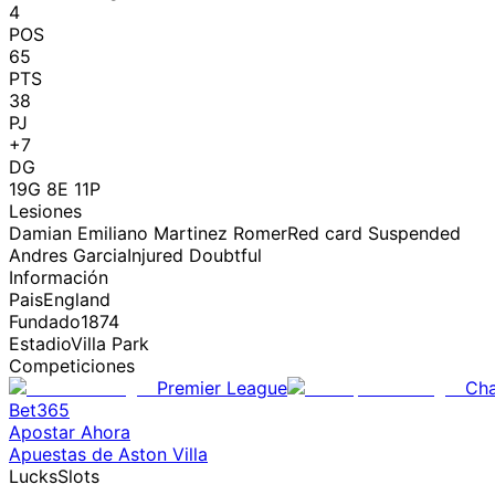
4
POS
65
PTS
38
PJ
+7
DG
19
G
8
E
11
P
Lesiones
Damian Emiliano Martinez Romer
Red card Suspended
Andres Garcia
Injured Doubtful
Información
Pais
England
Fundado
1874
Estadio
Villa Park
Competiciones
Premier League
Ch
Bet365
Apostar Ahora
Apuestas de
Aston Villa
LucksSlots