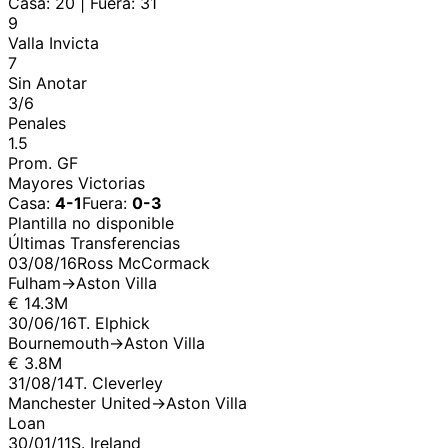
Casa:
20
| Fuera:
31
9
Valla Invicta
7
Sin Anotar
3
/
6
Penales
1.5
Prom. GF
Mayores Victorias
Casa:
4-1
Fuera:
0-3
Plantilla no disponible
Últimas Transferencias
03/08/16
Ross McCormack
Fulham
→
Aston Villa
€ 14.3M
30/06/16
T. Elphick
Bournemouth
→
Aston Villa
€ 3.8M
31/08/14
T. Cleverley
Manchester United
→
Aston Villa
Loan
30/01/11
S. Ireland