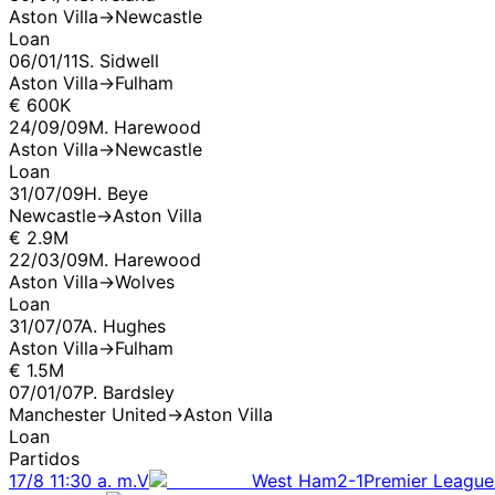
Aston Villa
→
Newcastle
Loan
06/01/11
S. Sidwell
Aston Villa
→
Fulham
€ 600K
24/09/09
M. Harewood
Aston Villa
→
Newcastle
Loan
31/07/09
H. Beye
Newcastle
→
Aston Villa
€ 2.9M
22/03/09
M. Harewood
Aston Villa
→
Wolves
Loan
31/07/07
A. Hughes
Aston Villa
→
Fulham
€ 1.5M
07/01/07
P. Bardsley
Manchester United
→
Aston Villa
Loan
Partidos
17/8
11:30 a. m.
V
West Ham
2-1
Premier League