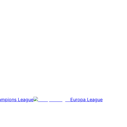
ampions League
Europa League