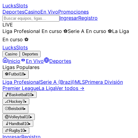
LucksSlots
Deportes
Casino
En Vivo
Promociones
Ingresar
Registro
LIVE
Liga Profesional
En curso
⚽
Serie A
En curso
⚽
La Liga
En curso
⚽
LucksSlots
Casino
Deportes
Inicio
En Vivo
Deportes
Ligas Populares
⚽
Futbol
18
▸
Liga Profesional
Serie A (Brazil)
MLS
Primera División
Premier League
La Liga
Ver todos →
🏀
Basketball
10
▸
🏒
Hockey
7
▸
⚾
Beisbol
4
▸
🏐
Volleyball
10
▸
🤾
Handball
10
▸
🏉
Rugby
10
▸
Ingresar
Registro