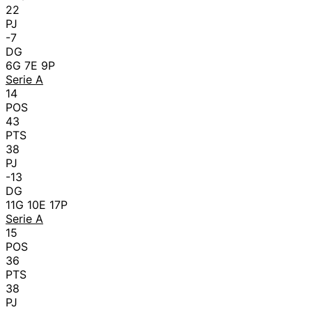
22
PJ
-7
DG
6
G
7
E
9
P
Serie A
14
POS
43
PTS
38
PJ
-13
DG
11
G
10
E
17
P
Serie A
15
POS
36
PTS
38
PJ