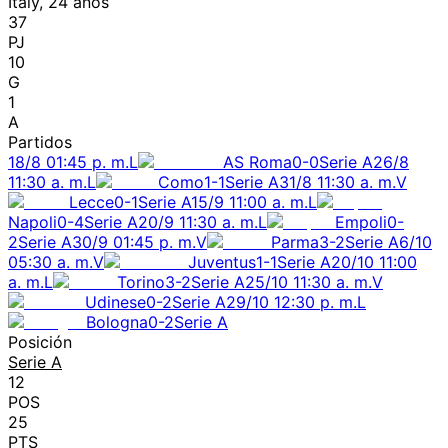
Italy
, 24 años
37
PJ
10
G
1
A
Partidos
18/8
01:45 p. m.
L
AS Roma
0-0
Serie A
26/8
11:30 a. m.
L
Como
1-1
Serie A
31/8
11:30 a. m.
V
Lecce
0-1
Serie A
15/9
11:00 a. m.
L
Napoli
0-4
Serie A
20/9
11:30 a. m.
L
Empoli
0-
2
Serie A
30/9
01:45 p. m.
V
Parma
3-2
Serie A
6/10
05:30 a. m.
V
Juventus
1-1
Serie A
20/10
11:00
a. m.
L
Torino
3-2
Serie A
25/10
11:30 a. m.
V
Udinese
0-2
Serie A
29/10
12:30 p. m.
L
Bologna
0-2
Serie A
Posición
Serie A
12
POS
25
PTS