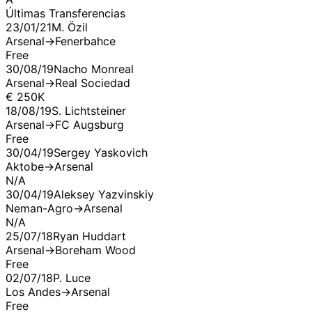
Últimas Transferencias
23/01/21
M. Özil
Arsenal
→
Fenerbahce
Free
30/08/19
Nacho Monreal
Arsenal
→
Real Sociedad
€ 250K
18/08/19
S. Lichtsteiner
Arsenal
→
FC Augsburg
Free
30/04/19
Sergey Yaskovich
Aktobe
→
Arsenal
N/A
30/04/19
Aleksey Yazvinskiy
Neman-Agro
→
Arsenal
N/A
25/07/18
Ryan Huddart
Arsenal
→
Boreham Wood
Free
02/07/18
P. Luce
Los Andes
→
Arsenal
Free