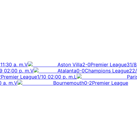
11:30 a. m.
V
Aston Villa
2-0
Premier League
31/8
9
02:00 p. m.
V
Atalanta
0-0
Champions League
22
2
Premier League
1/10
02:00 p. m.
L
Pari
0 a. m.
V
Bournemouth
0-2
Premier League