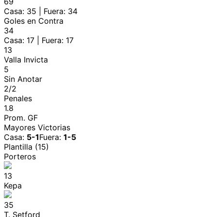
69
Casa:
35
| Fuera:
34
Goles en Contra
34
Casa:
17
| Fuera:
17
13
Valla Invicta
5
Sin Anotar
2
/
2
Penales
1.8
Prom. GF
Mayores Victorias
Casa:
5-1
Fuera:
1-5
Plantilla (
15
)
Porteros
13
Kepa
35
T. Setford