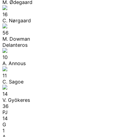
M. Ødegaard
16
C. Nørgaard
56
M. Dowman
Delanteros
10
A. Annous
11
C. Sagoe
14
V. Gyökeres
36
PJ
14
G
1
A