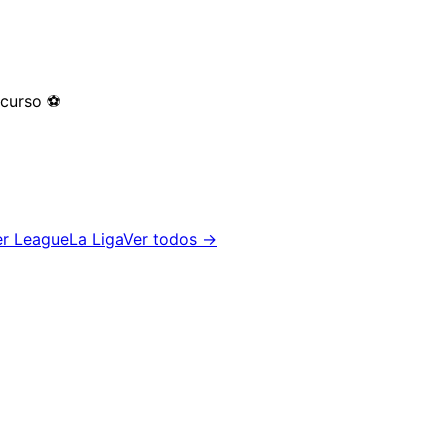
 curso
⚽
er League
La Liga
Ver todos →