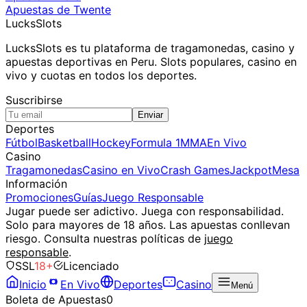
Apuestas de
Twente
LucksSlots
LucksSlots es tu plataforma de tragamonedas, casino y
apuestas deportivas en Peru. Slots populares, casino en
vivo y cuotas en todos los deportes.
Suscribirse
Enviar
Deportes
Fútbol
Basketball
Hockey
Formula 1
MMA
En Vivo
Casino
Tragamonedas
Casino en Vivo
Crash Games
Jackpot
Mesa
Información
Promociones
Guías
Juego Responsable
Jugar puede ser adictivo. Juega con responsabilidad.
Solo para mayores de 18 años. Las apuestas conllevan
riesgo. Consulta nuestras políticas de
juego
responsable
.
SSL
18+
Licenciado
Inicio
En Vivo
Deportes
Casino
Menú
Boleta de Apuestas
0