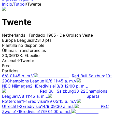
Inicio
/
Futbol
/
Twente
Twente
Netherlands
· Fundado 1965
· De Grolsch Veste
Europa League
:
#
23
10
pts
Plantilla no disponible
Últimas Transferencias
30/06/13
K. Ebecilio
Arsenal
→
Twente
Free
Partidos
6/8
01:45 p. m.
V
Red Bull Salzburg
10-
29
Champions League
10/8
11:45 a. m.
V
NEC Nijmegen
2-1
Eredivisie
13/8
12:00 p. m.
L
Red Bull Salzburg
33-22
Champions
League
17/8
11:45 a. m.
L
Sparta
Rotterdam
1-1
Eredivisie
1/9
05:15 a. m.
V
Utrecht
1-2
Eredivisie
14/9
09:30 a. m.
L
PEC
Zwolle
1-1
Eredivisie
17/9
01:00 p. m.
L