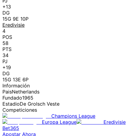
PJ
+13
DG
15
G
9
E
10
P
Eredivisie
4
POS
58
PTS
34
PJ
+19
DG
15
G
13
E
6
P
Información
Pais
Netherlands
Fundado
1965
Estadio
De Grolsch Veste
Competiciones
Champions League
Europa League
Eredivisie
Bet365
Apostar Ahora