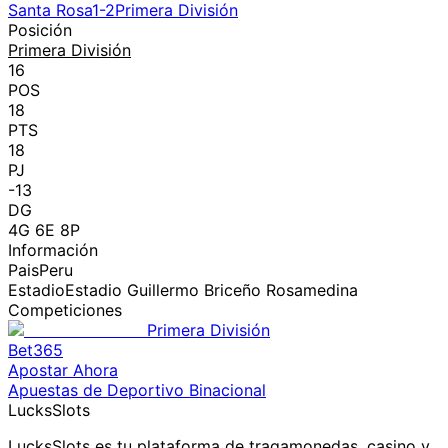
Santa Rosa
1-2
Primera División
Posición
Primera División
16
POS
18
PTS
18
PJ
-13
DG
4
G
6
E
8
P
Información
Pais
Peru
Estadio
Estadio Guillermo Briceño Rosamedina
Competiciones
Primera División
Bet365
Apostar Ahora
Apuestas de
Deportivo Binacional
LucksSlots
LucksSlots es tu plataforma de tragamonedas, casino y