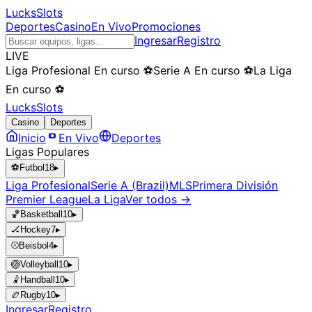
LucksSlots
Deportes
Casino
En Vivo
Promociones
Ingresar
Registro
LIVE
Liga Profesional
En curso
⚽
Serie A
En curso
⚽
La Liga
En curso
⚽
LucksSlots
Casino
Deportes
Inicio
En Vivo
Deportes
Ligas Populares
⚽
Futbol
18
▸
Liga Profesional
Serie A (Brazil)
MLS
Primera División
Premier League
La Liga
Ver todos →
🏀
Basketball
10
▸
🏒
Hockey
7
▸
⚾
Beisbol
4
▸
🏐
Volleyball
10
▸
🤾
Handball
10
▸
🏉
Rugby
10
▸
Ingresar
Registro