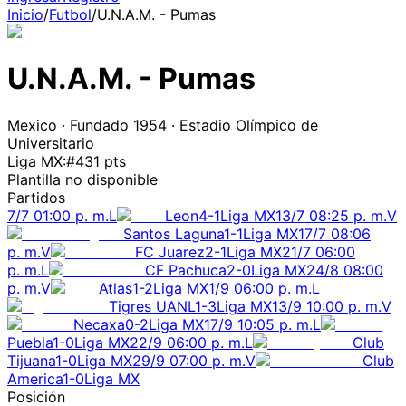
Inicio
/
Futbol
/
U.N.A.M. - Pumas
U.N.A.M. - Pumas
Mexico
· Fundado 1954
· Estadio Olímpico de
Universitario
Liga MX
:
#
4
31
pts
Plantilla no disponible
Partidos
7/7
01:00 p. m.
L
Leon
4-1
Liga MX
13/7
08:25 p. m.
V
Santos Laguna
1-1
Liga MX
17/7
08:06
p. m.
V
FC Juarez
2-1
Liga MX
21/7
06:00
p. m.
L
CF Pachuca
2-0
Liga MX
24/8
08:00
p. m.
V
Atlas
1-2
Liga MX
1/9
06:00 p. m.
L
Tigres UANL
1-3
Liga MX
13/9
10:00 p. m.
V
Necaxa
0-2
Liga MX
17/9
10:05 p. m.
L
Puebla
1-0
Liga MX
22/9
06:00 p. m.
L
Club
Tijuana
1-0
Liga MX
29/9
07:00 p. m.
V
Club
America
1-0
Liga MX
Posición