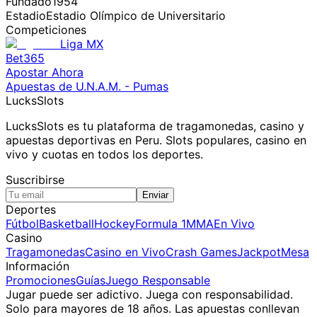
Fundado
1954
Estadio
Estadio Olímpico de Universitario
Competiciones
Liga MX
Bet365
Apostar Ahora
Apuestas de
U.N.A.M. - Pumas
LucksSlots
LucksSlots es tu plataforma de tragamonedas, casino y
apuestas deportivas en Peru. Slots populares, casino en
vivo y cuotas en todos los deportes.
Suscribirse
Enviar
Deportes
Fútbol
Basketball
Hockey
Formula 1
MMA
En Vivo
Casino
Tragamonedas
Casino en Vivo
Crash Games
Jackpot
Mesa
Información
Promociones
Guías
Juego Responsable
Jugar puede ser adictivo. Juega con responsabilidad.
Solo para mayores de 18 años. Las apuestas conllevan