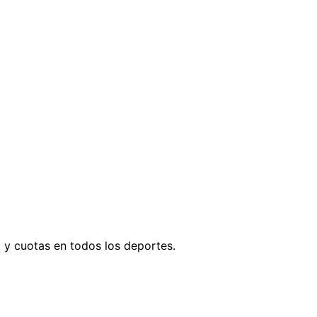
 y cuotas en todos los deportes.