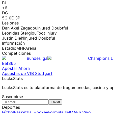
PJ
+6
DG
5
G
0
E
3
P
Lesiones
Dan Axel Zagadou
Injured Doubtful
Leonidas Stergiou
Foot injury
Justin Diehl
Injured Doubtful
Información
Estadio
MHPArena
Competiciones
Bundesliga
Champions 
Bet365
Apostar Ahora
Apuestas de
VfB Stuttgart
LucksSlots
LucksSlots es tu plataforma de tragamonedas, casino y ap
Suscribirse
Enviar
Deportes
Fútbol
Basketball
Hockey
Formula 1
MMA
En Vivo