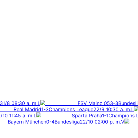
31/8
08:30 a. m.
L
FSV Mainz 05
3-3
Bundesl
Real Madrid
1-3
Champions League
22/9
10:30 a. m.
L
1/10
11:45 a. m.
L
Sparta Praha
1-1
Champions 
Bayern München
0-4
Bundesliga
22/10
02:00 p. m.
V