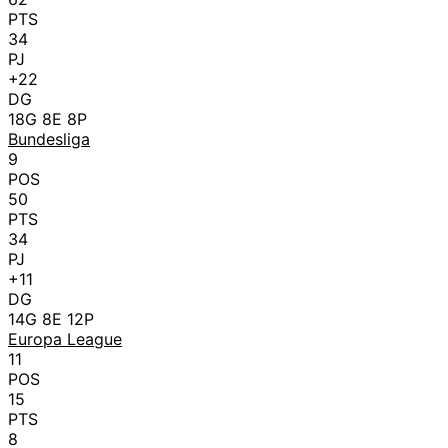
PTS
34
PJ
+22
DG
18
G
8
E
8
P
Bundesliga
9
POS
50
PTS
34
PJ
+11
DG
14
G
8
E
12
P
Europa League
11
POS
15
PTS
8