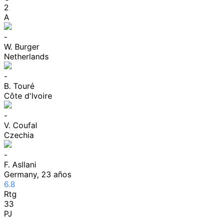
2
A
-
W. Burger
Netherlands
-
B. Touré
Côte d'Ivoire
-
V. Coufal
Czechia
-
F. Asllani
Germany
, 23 años
6.8
Rtg
33
PJ