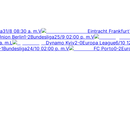
ga
31/8
08:30 a. m.
V
Eintracht Frankfurt
nion Berlin
1-2
Bundesliga
25/9
02:00 p. m.
V
a. m.
L
Dynamo Kyiv
2-0
Europa League
6/10
1
-1
Bundesliga
24/10
02:00 p. m.
V
FC Porto
0-2
Eur