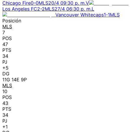
Chicago Fire
0-0
MLS
20/4
09:30 p. m.
V
Los Angeles FC
2-2
MLS
27/4
06:30 p. m.
L
Vancouver Whitecaps
1-1
MLS
Posición
MLS
7
POS
47
PTS
34
PJ
+5
DG
11
G
14
E
9
P
MLS
10
POS
43
PTS
34
PJ
+1