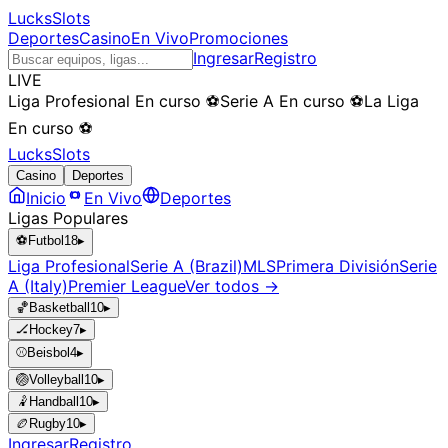
LucksSlots
Deportes
Casino
En Vivo
Promociones
Ingresar
Registro
LIVE
Liga Profesional
En curso
⚽
Serie A
En curso
⚽
La Liga
En curso
⚽
LucksSlots
Casino
Deportes
Inicio
En Vivo
Deportes
Ligas Populares
⚽
Futbol
18
▸
Liga Profesional
Serie A (Brazil)
MLS
Primera División
Serie
A (Italy)
Premier League
Ver todos →
🏀
Basketball
10
▸
🏒
Hockey
7
▸
⚾
Beisbol
4
▸
🏐
Volleyball
10
▸
🤾
Handball
10
▸
🏉
Rugby
10
▸
Ingresar
Registro