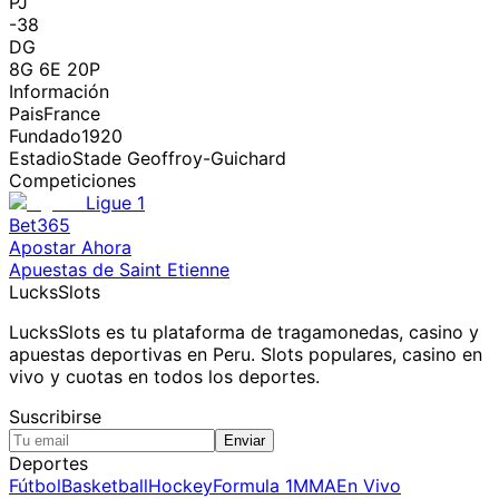
PJ
-38
DG
8
G
6
E
20
P
Información
Pais
France
Fundado
1920
Estadio
Stade Geoffroy-Guichard
Competiciones
Ligue 1
Bet365
Apostar Ahora
Apuestas de
Saint Etienne
LucksSlots
LucksSlots es tu plataforma de tragamonedas, casino y
apuestas deportivas en Peru. Slots populares, casino en
vivo y cuotas en todos los deportes.
Suscribirse
Enviar
Deportes
Fútbol
Basketball
Hockey
Formula 1
MMA
En Vivo