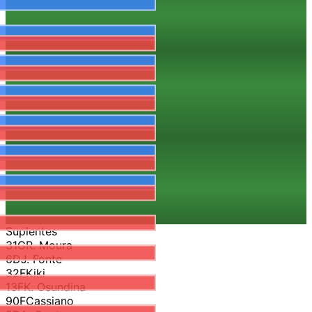
Suplentes
31
G
R. Moura
6
D
J. Fonte
32
F
Kiki
13
F
K. Osundina
90
F
Cassiano