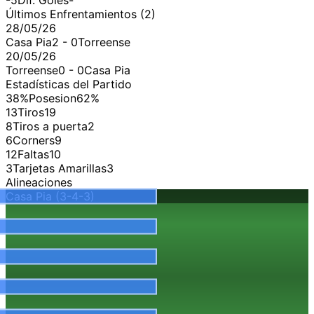
-5
Dif. Goles
-
Últimos Enfrentamientos (
2
)
28/05/26
Casa Pia
2
-
0
Torreense
20/05/26
Torreense
0
-
0
Casa Pia
Estadísticas del Partido
38%
Posesion
62%
13
Tiros
19
8
Tiros a puerta
2
6
Corners
9
12
Faltas
10
3
Tarjetas Amarillas
3
Alineaciones
Casa Pia
(3-4-3)