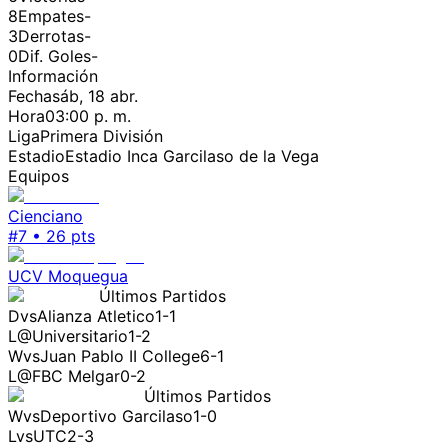
8
Empates
-
3
Derrotas
-
0
Dif. Goles
-
Información
Fecha
sáb, 18 abr.
Hora
03:00 p. m.
Liga
Primera División
Estadio
Estadio Inca Garcilaso de la Vega
Equipos
Cienciano
#
7
•
26
pts
UCV Moquegua
Últimos Partidos
D
vs
Alianza Atletico
1-1
L
@
Universitario
1-2
W
vs
Juan Pablo II College
6-1
L
@
FBC Melgar
0-2
Últimos Partidos
W
vs
Deportivo Garcilaso
1-0
L
vs
UTC
2-3