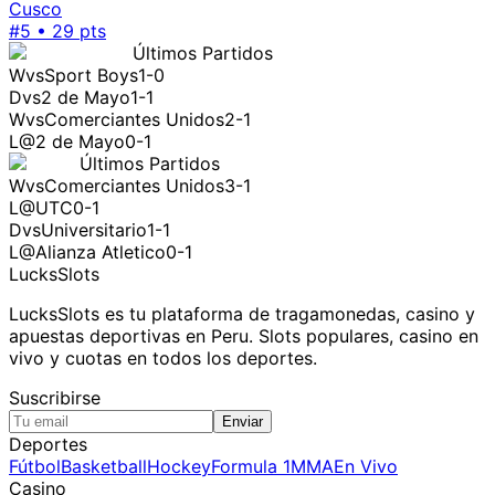
Cusco
#
5
•
29
pts
Últimos Partidos
W
vs
Sport Boys
1-0
D
vs
2 de Mayo
1-1
W
vs
Comerciantes Unidos
2-1
L
@
2 de Mayo
0-1
Últimos Partidos
W
vs
Comerciantes Unidos
3-1
L
@
UTC
0-1
D
vs
Universitario
1-1
L
@
Alianza Atletico
0-1
LucksSlots
LucksSlots es tu plataforma de tragamonedas, casino y
apuestas deportivas en Peru. Slots populares, casino en
vivo y cuotas en todos los deportes.
Suscribirse
Enviar
Deportes
Fútbol
Basketball
Hockey
Formula 1
MMA
En Vivo
Casino