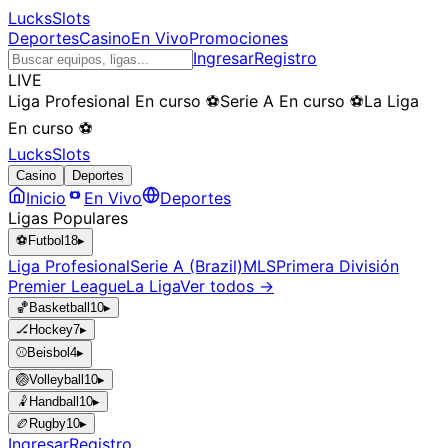
LucksSlots
Deportes
Casino
En Vivo
Promociones
Ingresar
Registro
LIVE
Liga Profesional
En curso
⚽
Serie A
En curso
⚽
La Liga
En curso
⚽
LucksSlots
Casino
Deportes
Inicio
En Vivo
Deportes
Ligas Populares
⚽
Futbol
18
▸
Liga Profesional
Serie A (Brazil)
MLS
Primera División
Premier League
La Liga
Ver todos →
🏀
Basketball
10
▸
🏒
Hockey
7
▸
⚾
Beisbol
4
▸
🏐
Volleyball
10
▸
🤾
Handball
10
▸
🏉
Rugby
10
▸
Ingresar
Registro