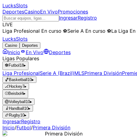
LucksSlots
Deportes
Casino
En Vivo
Promociones
Ingresar
Registro
LIVE
Liga Profesional
En curso
⚽
Serie A
En curso
⚽
La Liga
En
LucksSlots
Casino
Deportes
Inicio
En Vivo
Deportes
Ligas Populares
⚽
Futbol
18
▸
Liga Profesional
Serie A (Brazil)
MLS
Primera División
Premi
🏀
Basketball
10
▸
🏒
Hockey
7
▸
⚾
Beisbol
4
▸
🏐
Volleyball
10
▸
🤾
Handball
10
▸
🏉
Rugby
10
▸
Ingresar
Registro
Inicio
/
Futbol
/
Primera División
Primera División