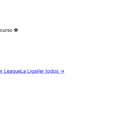
 curso
⚽
er League
La Liga
Ver todos →