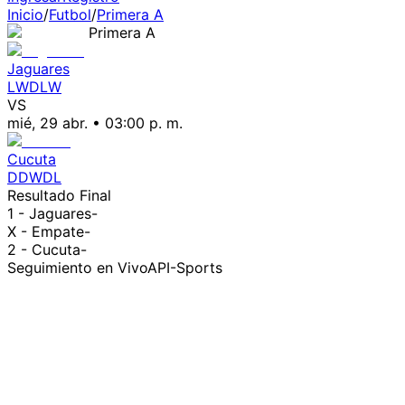
Inicio
/
Futbol
/
Primera A
Primera A
Jaguares
L
W
D
L
W
VS
mié, 29 abr.
•
03:00 p. m.
Cucuta
D
D
W
D
L
Resultado Final
1 -
Jaguares
-
X - Empate
-
2 -
Cucuta
-
Seguimiento en Vivo
API-Sports