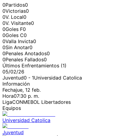
0
Partidos
0
0
Victorias
0
0
V. Local
0
0
V. Visitante
0
0
Goles F
0
0
Goles C
0
0
Valla Invicta
0
0
Sin Anotar
0
0
Penales Anotados
0
0
Penales Fallados
0
Últimos Enfrentamientos (
1
)
05/02/26
Juventud
0
-
1
Universidad Catolica
Información
Fecha
jue, 12 feb.
Hora
07:30 p. m.
Liga
CONMEBOL Libertadores
Equipos
Universidad Catolica
Juventud