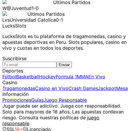
Últimos Partidos
W
@
Juventud
1-0
Últimos Partidos
L
vs
Universidad Catolica
0-1
LucksSlots
LucksSlots es tu plataforma de tragamonedas, casino y
apuestas deportivas en Peru. Slots populares, casino en
vivo y cuotas en todos los deportes.
Suscribirse
Enviar
Deportes
Fútbol
Basketball
Hockey
Formula 1
MMA
En Vivo
Casino
Tragamonedas
Casino en Vivo
Crash Games
Jackpot
Mesa
Información
Promociones
Guías
Juego Responsable
Jugar puede ser adictivo. Juega con responsabilidad.
Solo para mayores de 18 años. Las apuestas conllevan
riesgo. Consulta nuestras políticas de
juego
responsable
.
SSL
18+
Licenciado