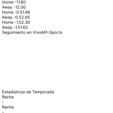
Home -1
1.80
Away -1
2.00
Home -0.5
1.48
Away -0.5
2.65
Home -1.5
2.30
Away -1.5
1.62
Seguimiento en Vivo
API-Sports
Estadísticas de Temporada
Racha
-
Racha
-