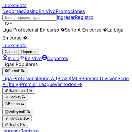
LucksSlots
Deportes
Casino
En Vivo
Promociones
Ingresar
Registro
LIVE
Liga Profesional
En curso
⚽
Serie A
En curso
⚽
La Liga
En curso
⚽
LucksSlots
Casino
Deportes
Inicio
En Vivo
Deportes
Ligas Populares
⚽
Futbol
18
▸
Liga Profesional
Serie A (Brazil)
MLS
Primera División
Serie
A (Italy)
Premier League
Ver todos →
🏀
Basketball
10
▸
🏒
Hockey
7
▸
⚾
Beisbol
4
▸
🏐
Volleyball
10
▸
🤾
Handball
10
▸
🏉
Rugby
10
▸
Ingresar
Registro