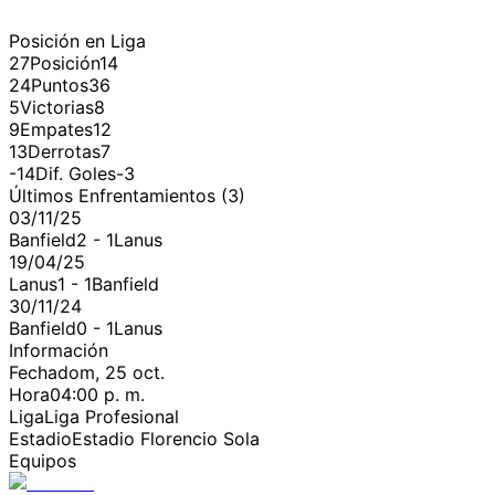
Posición en Liga
27
Posición
14
24
Puntos
36
5
Victorias
8
9
Empates
12
13
Derrotas
7
-14
Dif. Goles
-3
Últimos Enfrentamientos (
3
)
03/11/25
Banfield
2
-
1
Lanus
19/04/25
Lanus
1
-
1
Banfield
30/11/24
Banfield
0
-
1
Lanus
Información
Fecha
dom, 25 oct.
Hora
04:00 p. m.
Liga
Liga Profesional
Estadio
Estadio Florencio Sola
Equipos