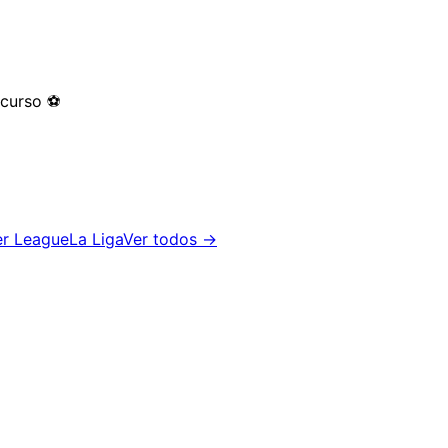
 curso
⚽
er League
La Liga
Ver todos →