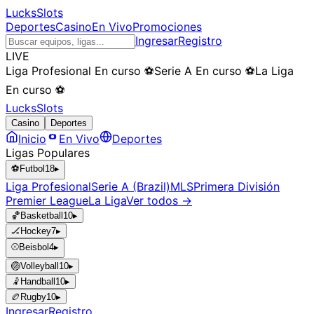
LucksSlots
Deportes
Casino
En Vivo
Promociones
Ingresar
Registro
LIVE
Liga Profesional
En curso
⚽
Serie A
En curso
⚽
La Liga
En curso
⚽
LucksSlots
Casino
Deportes
Inicio
En Vivo
Deportes
Ligas Populares
⚽
Futbol
18
▸
Liga Profesional
Serie A (Brazil)
MLS
Primera División
Premier League
La Liga
Ver todos →
🏀
Basketball
10
▸
🏒
Hockey
7
▸
⚾
Beisbol
4
▸
🏐
Volleyball
10
▸
🤾
Handball
10
▸
🏉
Rugby
10
▸
Ingresar
Registro