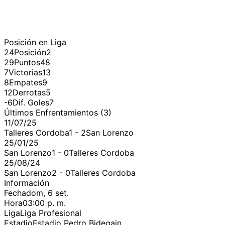
Posición en Liga
24
Posición
2
29
Puntos
48
7
Victorias
13
8
Empates
9
12
Derrotas
5
-6
Dif. Goles
7
Últimos Enfrentamientos (
3
)
11/07/25
Talleres Cordoba
1
-
2
San Lorenzo
25/01/25
San Lorenzo
1
-
0
Talleres Cordoba
25/08/24
San Lorenzo
2
-
0
Talleres Cordoba
Información
Fecha
dom, 6 set.
Hora
03:00 p. m.
Liga
Liga Profesional
Estadio
Estadio Pedro Bidegain