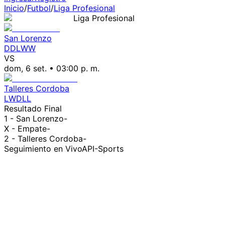
Inicio
/
Futbol
/
Liga Profesional
Liga Profesional
San Lorenzo
D
D
L
W
W
VS
dom, 6 set.
•
03:00 p. m.
Talleres Cordoba
L
W
D
L
L
Resultado Final
1 -
San Lorenzo
-
X - Empate
-
2 -
Talleres Cordoba
-
Seguimiento en Vivo
API-Sports