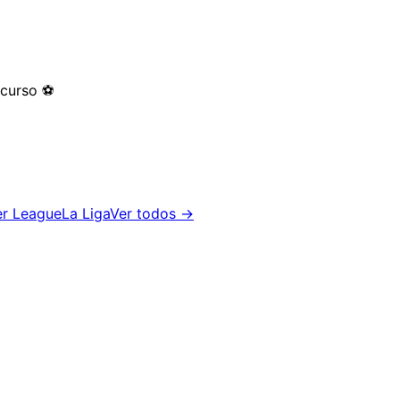
 curso
⚽
er League
La Liga
Ver todos →