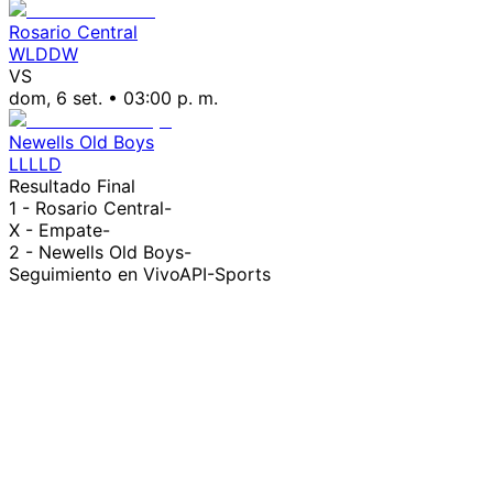
Rosario Central
W
L
D
D
W
VS
dom, 6 set.
•
03:00 p. m.
Newells Old Boys
L
L
L
L
D
Resultado Final
1 -
Rosario Central
-
X - Empate
-
2 -
Newells Old Boys
-
Seguimiento en Vivo
API-Sports