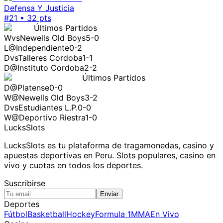
Defensa Y Justicia
#
21
•
32
pts
Últimos Partidos
W
vs
Newells Old Boys
5-0
L
@
Independiente
0-2
D
vs
Talleres Cordoba
1-1
D
@
Instituto Cordoba
2-2
Últimos Partidos
D
@
Platense
0-0
W
@
Newells Old Boys
3-2
D
vs
Estudiantes L.P.
0-0
W
@
Deportivo Riestra
1-0
LucksSlots
LucksSlots es tu plataforma de tragamonedas, casino y
apuestas deportivas en Peru. Slots populares, casino en
vivo y cuotas en todos los deportes.
Suscribirse
Enviar
Deportes
Fútbol
Basketball
Hockey
Formula 1
MMA
En Vivo