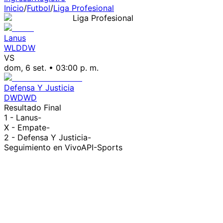
Inicio
/
Futbol
/
Liga Profesional
Liga Profesional
Lanus
W
L
D
D
W
VS
dom, 6 set.
•
03:00 p. m.
Defensa Y Justicia
D
W
D
W
D
Resultado Final
1 -
Lanus
-
X - Empate
-
2 -
Defensa Y Justicia
-
Seguimiento en Vivo
API-Sports