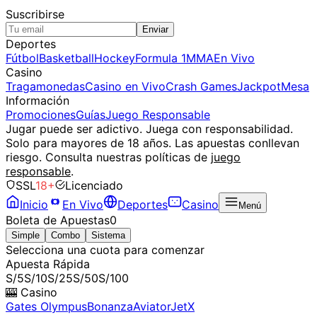
Suscribirse
Enviar
Deportes
Fútbol
Basketball
Hockey
Formula 1
MMA
En Vivo
Casino
Tragamonedas
Casino en Vivo
Crash Games
Jackpot
Mesa
Información
Promociones
Guías
Juego Responsable
Jugar puede ser adictivo. Juega con responsabilidad.
Solo para mayores de 18 años. Las apuestas conllevan
riesgo. Consulta nuestras políticas de
juego
responsable
.
SSL
18+
Licenciado
Inicio
En Vivo
Deportes
Casino
Menú
Boleta de Apuestas
0
Simple
Combo
Sistema
Selecciona una cuota para comenzar
Apuesta Rápida
S/5
S/10
S/25
S/50
S/100
🎰 Casino
Gates Olympus
Bonanza
Aviator
JetX