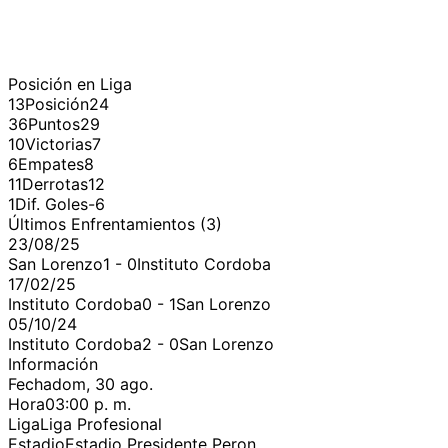
Posición en Liga
13
Posición
24
36
Puntos
29
10
Victorias
7
6
Empates
8
11
Derrotas
12
1
Dif. Goles
-6
Últimos Enfrentamientos (
3
)
23/08/25
San Lorenzo
1
-
0
Instituto Cordoba
17/02/25
Instituto Cordoba
0
-
1
San Lorenzo
05/10/24
Instituto Cordoba
2
-
0
San Lorenzo
Información
Fecha
dom, 30 ago.
Hora
03:00 p. m.
Liga
Liga Profesional
Estadio
Estadio Presidente Peron