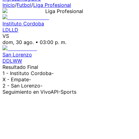
Inicio
/
Futbol
/
Liga Profesional
Liga Profesional
Instituto Cordoba
L
D
L
L
D
VS
dom, 30 ago.
•
03:00 p. m.
San Lorenzo
D
D
L
W
W
Resultado Final
1 -
Instituto Cordoba
-
X - Empate
-
2 -
San Lorenzo
-
Seguimiento en Vivo
API-Sports