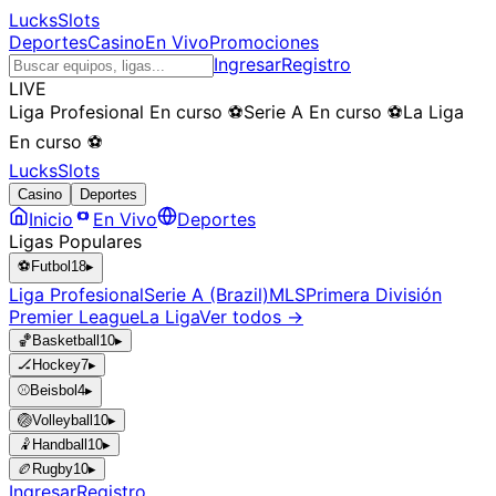
LucksSlots
Deportes
Casino
En Vivo
Promociones
Ingresar
Registro
LIVE
Liga Profesional
En curso
⚽
Serie A
En curso
⚽
La Liga
En curso
⚽
LucksSlots
Casino
Deportes
Inicio
En Vivo
Deportes
Ligas Populares
⚽
Futbol
18
▸
Liga Profesional
Serie A (Brazil)
MLS
Primera División
Premier League
La Liga
Ver todos →
🏀
Basketball
10
▸
🏒
Hockey
7
▸
⚾
Beisbol
4
▸
🏐
Volleyball
10
▸
🤾
Handball
10
▸
🏉
Rugby
10
▸
Ingresar
Registro