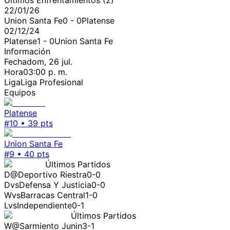
Últimos Enfrentamientos (
2
)
22/01/26
Union Santa Fe
0
-
0
Platense
02/12/24
Platense
1
-
0
Union Santa Fe
Información
Fecha
dom, 26 jul.
Hora
03:00 p. m.
Liga
Liga Profesional
Equipos
Platense
#
10
•
39
pts
Union Santa Fe
#
9
•
40
pts
Últimos Partidos
D
@
Deportivo Riestra
0-0
D
vs
Defensa Y Justicia
0-0
W
vs
Barracas Central
1-0
L
vs
Independiente
0-1
Últimos Partidos
W
@
Sarmiento Junin
3-1