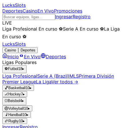
LucksSlots
Deportes
Casino
En Vivo
Promociones
Ingresar
Registro
LIVE
Liga Profesional
En curso
⚽
Serie A
En curso
⚽
La Liga
En curso
⚽
LucksSlots
Casino
Deportes
Inicio
En Vivo
Deportes
Ligas Populares
⚽
Futbol
18
▸
Liga Profesional
Serie A (Brazil)
MLS
Primera División
Premier League
La Liga
Ver todos →
🏀
Basketball
10
▸
🏒
Hockey
7
▸
⚾
Beisbol
4
▸
🏐
Volleyball
10
▸
🤾
Handball
10
▸
🏉
Rugby
10
▸
Ingresar
Registro