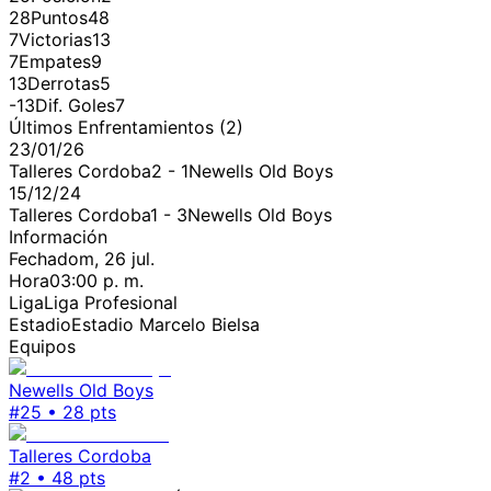
28
Puntos
48
7
Victorias
13
7
Empates
9
13
Derrotas
5
-13
Dif. Goles
7
Últimos Enfrentamientos (
2
)
23/01/26
Talleres Cordoba
2
-
1
Newells Old Boys
15/12/24
Talleres Cordoba
1
-
3
Newells Old Boys
Información
Fecha
dom, 26 jul.
Hora
03:00 p. m.
Liga
Liga Profesional
Estadio
Estadio Marcelo Bielsa
Equipos
Newells Old Boys
#
25
•
28
pts
Talleres Cordoba
#
2
•
48
pts