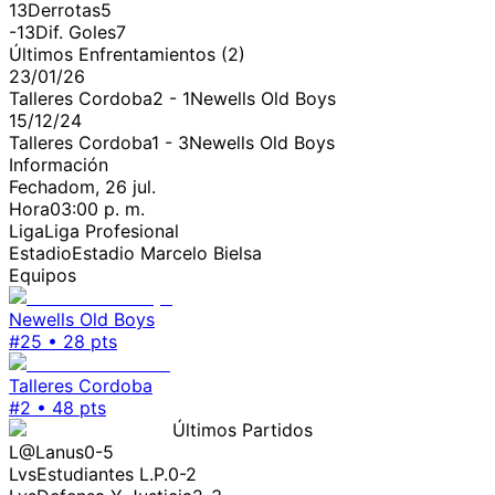
13
Derrotas
5
-13
Dif. Goles
7
Últimos Enfrentamientos (
2
)
23/01/26
Talleres Cordoba
2
-
1
Newells Old Boys
15/12/24
Talleres Cordoba
1
-
3
Newells Old Boys
Información
Fecha
dom, 26 jul.
Hora
03:00 p. m.
Liga
Liga Profesional
Estadio
Estadio Marcelo Bielsa
Equipos
Newells Old Boys
#
25
•
28
pts
Talleres Cordoba
#
2
•
48
pts
Últimos Partidos
L
@
Lanus
0-5
L
vs
Estudiantes L.P.
0-2