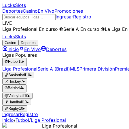
LucksSlots
Deportes
Casino
En Vivo
Promociones
Ingresar
Registro
LIVE
Liga Profesional
En curso
⚽
Serie A
En curso
⚽
La Liga
En
LucksSlots
Casino
Deportes
Inicio
En Vivo
Deportes
Ligas Populares
⚽
Futbol
18
▸
Liga Profesional
Serie A (Brazil)
MLS
Primera División
Premi
🏀
Basketball
10
▸
🏒
Hockey
7
▸
⚾
Beisbol
4
▸
🏐
Volleyball
10
▸
🤾
Handball
10
▸
🏉
Rugby
10
▸
Ingresar
Registro
Inicio
/
Futbol
/
Liga Profesional
Liga Profesional