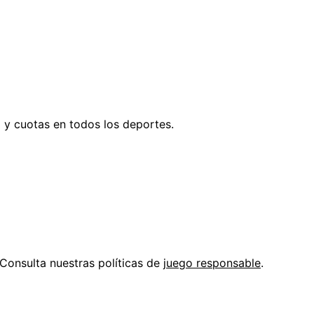
 y cuotas en todos los deportes.
Consulta nuestras políticas de
juego responsable
.