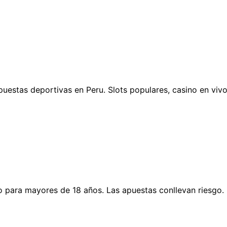
uestas deportivas en Peru. Slots populares, casino en vivo
o para mayores de 18 años. Las apuestas conllevan riesgo. 