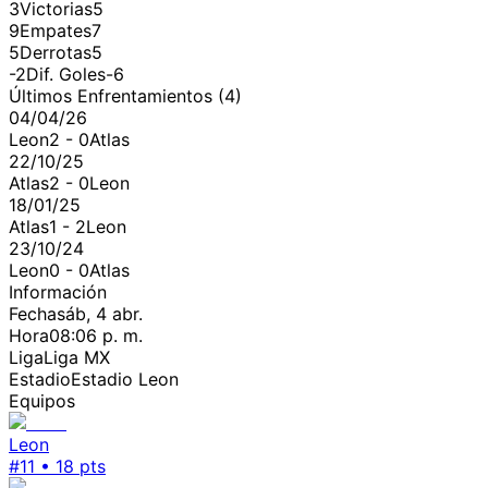
3
Victorias
5
9
Empates
7
5
Derrotas
5
-2
Dif. Goles
-6
Últimos Enfrentamientos (
4
)
04/04/26
Leon
2
-
0
Atlas
22/10/25
Atlas
2
-
0
Leon
18/01/25
Atlas
1
-
2
Leon
23/10/24
Leon
0
-
0
Atlas
Información
Fecha
sáb, 4 abr.
Hora
08:06 p. m.
Liga
Liga MX
Estadio
Estadio Leon
Equipos
Leon
#
11
•
18
pts