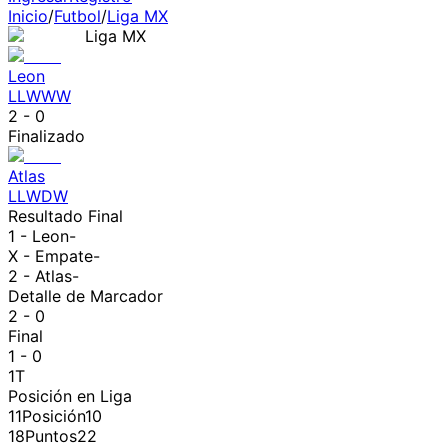
Inicio
/
Futbol
/
Liga MX
Liga MX
Leon
L
L
W
W
W
2
-
0
Finalizado
Atlas
L
L
W
D
W
Resultado Final
1 -
Leon
-
X - Empate
-
2 -
Atlas
-
Detalle de Marcador
2 - 0
Final
1 - 0
1T
Posición en Liga
11
Posición
10
18
Puntos
22