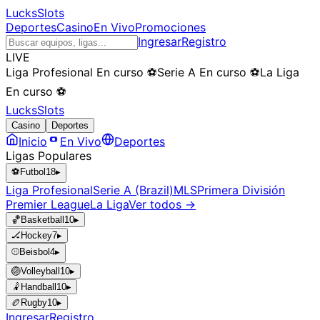
LucksSlots
Deportes
Casino
En Vivo
Promociones
Ingresar
Registro
LIVE
Liga Profesional
En curso
⚽
Serie A
En curso
⚽
La Liga
En curso
⚽
LucksSlots
Casino
Deportes
Inicio
En Vivo
Deportes
Ligas Populares
⚽
Futbol
18
▸
Liga Profesional
Serie A (Brazil)
MLS
Primera División
Premier League
La Liga
Ver todos →
🏀
Basketball
10
▸
🏒
Hockey
7
▸
⚾
Beisbol
4
▸
🏐
Volleyball
10
▸
🤾
Handball
10
▸
🏉
Rugby
10
▸
Ingresar
Registro