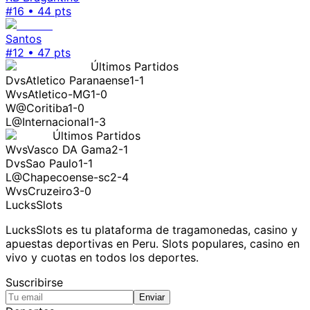
#
16
•
44
pts
Santos
#
12
•
47
pts
Últimos Partidos
D
vs
Atletico Paranaense
1-1
W
vs
Atletico-MG
1-0
W
@
Coritiba
1-0
L
@
Internacional
1-3
Últimos Partidos
W
vs
Vasco DA Gama
2-1
D
vs
Sao Paulo
1-1
L
@
Chapecoense-sc
2-4
W
vs
Cruzeiro
3-0
LucksSlots
LucksSlots es tu plataforma de tragamonedas, casino y
apuestas deportivas en Peru. Slots populares, casino en
vivo y cuotas en todos los deportes.
Suscribirse
Enviar