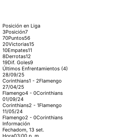
Posición en Liga
3
Posición
7
70
Puntos
56
20
Victorias
15
10
Empates
11
8
Derrotas
12
19
Dif. Goles
9
Últimos Enfrentamientos (
4
)
28/09/25
Corinthians
1
-
2
Flamengo
27/04/25
Flamengo
4
-
0
Corinthians
01/09/24
Corinthians
2
-
1
Flamengo
11/05/24
Flamengo
2
-
0
Corinthians
Información
Fecha
dom, 13 set.
Hora
03:00 p. m.