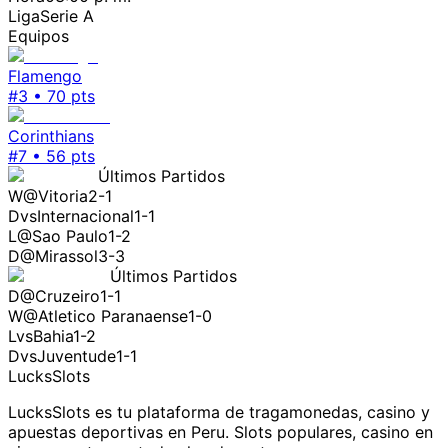
Liga
Serie A
Equipos
Flamengo
#
3
•
70
pts
Corinthians
#
7
•
56
pts
Últimos Partidos
W
@
Vitoria
2-1
D
vs
Internacional
1-1
L
@
Sao Paulo
1-2
D
@
Mirassol
3-3
Últimos Partidos
D
@
Cruzeiro
1-1
W
@
Atletico Paranaense
1-0
L
vs
Bahia
1-2
D
vs
Juventude
1-1
LucksSlots
LucksSlots es tu plataforma de tragamonedas, casino y
apuestas deportivas en Peru. Slots populares, casino en