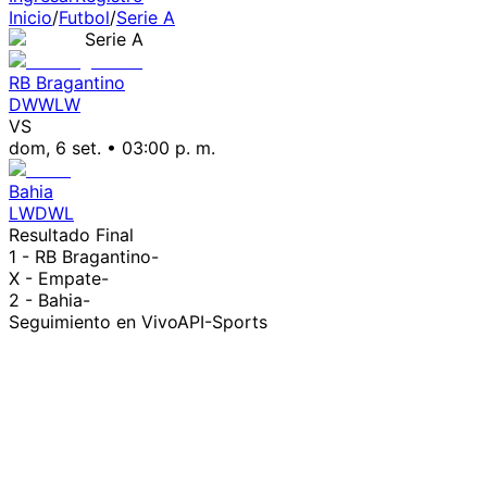
Inicio
/
Futbol
/
Serie A
Serie A
RB Bragantino
D
W
W
L
W
VS
dom, 6 set.
•
03:00 p. m.
Bahia
L
W
D
W
L
Resultado Final
1 -
RB Bragantino
-
X - Empate
-
2 -
Bahia
-
Seguimiento en Vivo
API-Sports