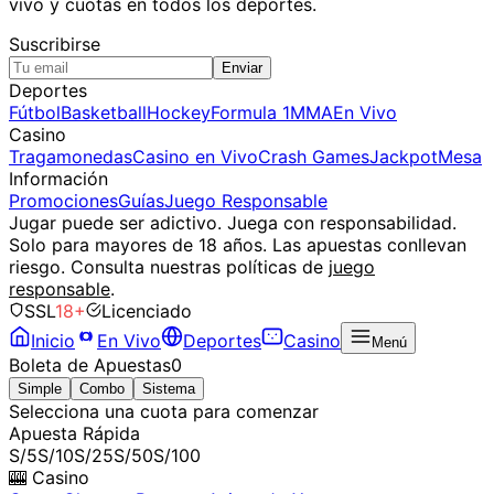
vivo y cuotas en todos los deportes.
Suscribirse
Enviar
Deportes
Fútbol
Basketball
Hockey
Formula 1
MMA
En Vivo
Casino
Tragamonedas
Casino en Vivo
Crash Games
Jackpot
Mesa
Información
Promociones
Guías
Juego Responsable
Jugar puede ser adictivo. Juega con responsabilidad.
Solo para mayores de 18 años. Las apuestas conllevan
riesgo. Consulta nuestras políticas de
juego
responsable
.
SSL
18+
Licenciado
Inicio
En Vivo
Deportes
Casino
Menú
Boleta de Apuestas
0
Simple
Combo
Sistema
Selecciona una cuota para comenzar
Apuesta Rápida
S/5
S/10
S/25
S/50
S/100
🎰 Casino