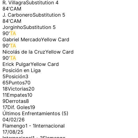
R. Villagra
Substitution 4
84
'
CAM
J. Carbonero
Substitution 5
84
'
CAM
Jorginho
Substitution 5
90
'
TA
Gabriel Mercado
Yellow Card
90
'
TA
Nicolás de la Cruz
Yellow Card
90
'
TA
Erick Pulgar
Yellow Card
Posición en Liga
5
Posición
3
65
Puntos
70
18
Victorias
20
11
Empates
10
9
Derrotas
8
17
Dif. Goles
19
Últimos Enfrentamientos (
5
)
04/02/26
Flamengo
1
-
1
Internacional
17/08/25