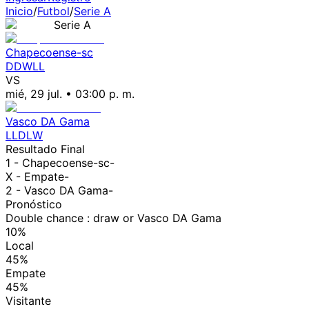
Inicio
/
Futbol
/
Serie A
Serie A
Chapecoense-sc
D
D
W
L
L
VS
mié, 29 jul.
•
03:00 p. m.
Vasco DA Gama
L
L
D
L
W
Resultado Final
1 -
Chapecoense-sc
-
X - Empate
-
2 -
Vasco DA Gama
-
Pronóstico
Double chance : draw or Vasco DA Gama
10%
Local
45%
Empate
45%
Visitante