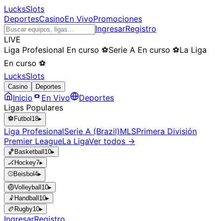
LucksSlots
Deportes
Casino
En Vivo
Promociones
Ingresar
Registro
LIVE
Liga Profesional
En curso
⚽
Serie A
En curso
⚽
La Liga
En curso
⚽
LucksSlots
Casino
Deportes
Inicio
En Vivo
Deportes
Ligas Populares
⚽
Futbol
18
▸
Liga Profesional
Serie A (Brazil)
MLS
Primera División
Premier League
La Liga
Ver todos →
🏀
Basketball
10
▸
🏒
Hockey
7
▸
⚾
Beisbol
4
▸
🏐
Volleyball
10
▸
🤾
Handball
10
▸
🏉
Rugby
10
▸
Ingresar
Registro