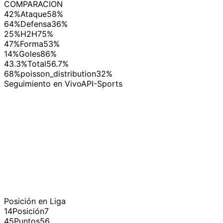
COMPARACION
42%
Ataque
58%
64%
Defensa
36%
25%
H2H
75%
47%
Forma
53%
14%
Goles
86%
43.3%
Total
56.7%
68%
poisson_distribution
32%
Seguimiento en Vivo
API-Sports
Posición en Liga
14
Posición
7
45
Puntos
56