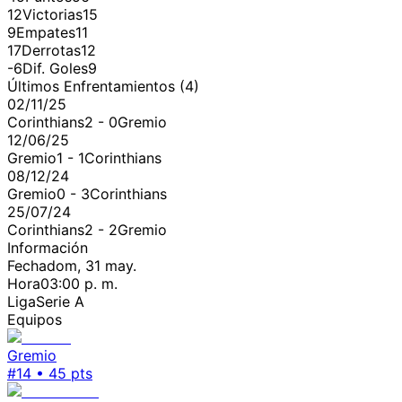
12
Victorias
15
9
Empates
11
17
Derrotas
12
-6
Dif. Goles
9
Últimos Enfrentamientos (
4
)
02/11/25
Corinthians
2
-
0
Gremio
12/06/25
Gremio
1
-
1
Corinthians
08/12/24
Gremio
0
-
3
Corinthians
25/07/24
Corinthians
2
-
2
Gremio
Información
Fecha
dom, 31 may.
Hora
03:00 p. m.
Liga
Serie A
Equipos
Gremio
#
14
•
45
pts