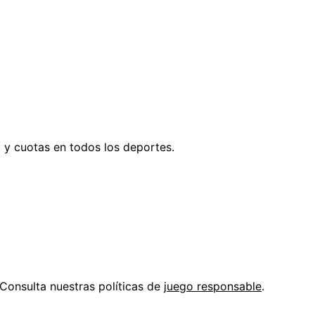
 y cuotas en todos los deportes.
Consulta nuestras políticas de
juego responsable
.