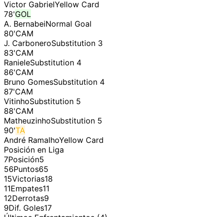
Victor Gabriel
Yellow Card
78
'
GOL
A. Bernabei
Normal Goal
80
'
CAM
J. Carbonero
Substitution 3
83
'
CAM
Raniele
Substitution 4
86
'
CAM
Bruno Gomes
Substitution 4
87
'
CAM
Vitinho
Substitution 5
88
'
CAM
Matheuzinho
Substitution 5
90
'
TA
André Ramalho
Yellow Card
Posición en Liga
7
Posición
5
56
Puntos
65
15
Victorias
18
11
Empates
11
12
Derrotas
9
9
Dif. Goles
17