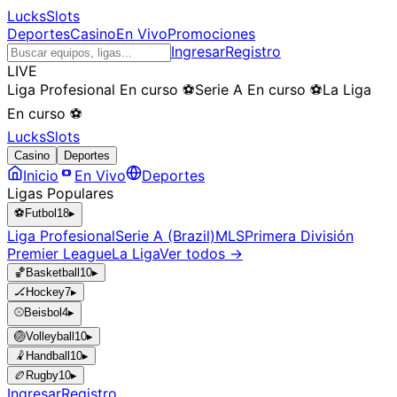
LucksSlots
Deportes
Casino
En Vivo
Promociones
Ingresar
Registro
LIVE
Liga Profesional
En curso
⚽
Serie A
En curso
⚽
La Liga
En curso
⚽
LucksSlots
Casino
Deportes
Inicio
En Vivo
Deportes
Ligas Populares
⚽
Futbol
18
▸
Liga Profesional
Serie A (Brazil)
MLS
Primera División
Premier League
La Liga
Ver todos →
🏀
Basketball
10
▸
🏒
Hockey
7
▸
⚾
Beisbol
4
▸
🏐
Volleyball
10
▸
🤾
Handball
10
▸
🏉
Rugby
10
▸
Ingresar
Registro