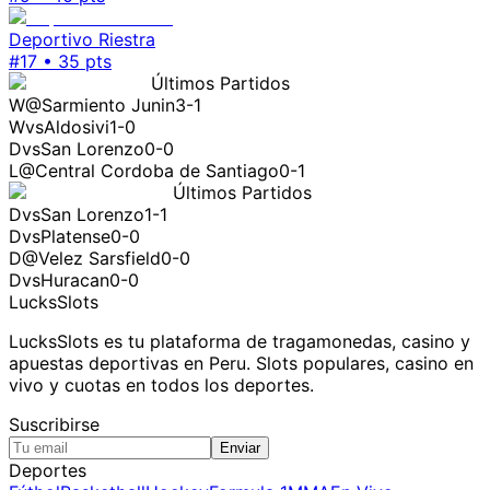
Deportivo Riestra
#
17
•
35
pts
Últimos Partidos
W
@
Sarmiento Junin
3-1
W
vs
Aldosivi
1-0
D
vs
San Lorenzo
0-0
L
@
Central Cordoba de Santiago
0-1
Últimos Partidos
D
vs
San Lorenzo
1-1
D
vs
Platense
0-0
D
@
Velez Sarsfield
0-0
D
vs
Huracan
0-0
LucksSlots
LucksSlots es tu plataforma de tragamonedas, casino y
apuestas deportivas en Peru. Slots populares, casino en
vivo y cuotas en todos los deportes.
Suscribirse
Enviar
Deportes