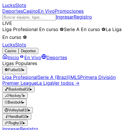
LucksSlots
Deportes
Casino
En Vivo
Promociones
Ingresar
Registro
LIVE
Liga Profesional
En curso
⚽
Serie A
En curso
⚽
La Liga
En curso
⚽
LucksSlots
Casino
Deportes
Inicio
En Vivo
Deportes
Ligas Populares
⚽
Futbol
18
▸
Liga Profesional
Serie A (Brazil)
MLS
Primera División
Premier League
La Liga
Ver todos →
🏀
Basketball
10
▸
🏒
Hockey
7
▸
⚾
Beisbol
4
▸
🏐
Volleyball
10
▸
🤾
Handball
10
▸
🏉
Rugby
10
▸
Ingresar
Registro