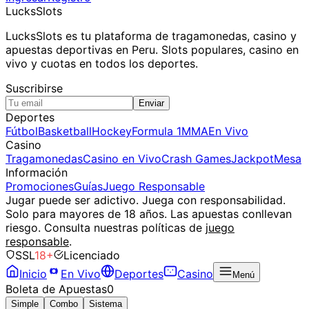
LucksSlots
LucksSlots es tu plataforma de tragamonedas, casino y
apuestas deportivas en Peru. Slots populares, casino en
vivo y cuotas en todos los deportes.
Suscribirse
Enviar
Deportes
Fútbol
Basketball
Hockey
Formula 1
MMA
En Vivo
Casino
Tragamonedas
Casino en Vivo
Crash Games
Jackpot
Mesa
Información
Promociones
Guías
Juego Responsable
Jugar puede ser adictivo. Juega con responsabilidad.
Solo para mayores de 18 años. Las apuestas conllevan
riesgo. Consulta nuestras políticas de
juego
responsable
.
SSL
18+
Licenciado
Inicio
En Vivo
Deportes
Casino
Menú
Boleta de Apuestas
0
Simple
Combo
Sistema