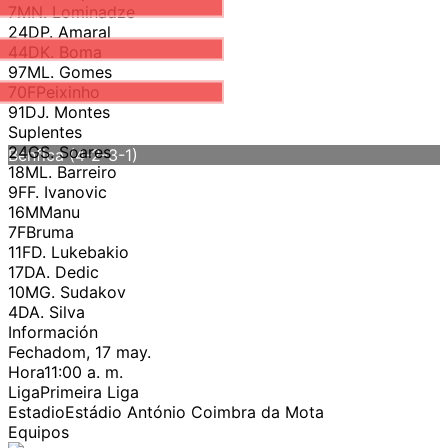
7
M
N. Lominadze
24
D
P. Amaral
44
D
K. Boma
97
M
L. Gomes
70
F
Peixinho
91
D
J. Montes
Suplentes
24
G
S. Soares
Benfica
(4-2-3-1)
18
M
L. Barreiro
9
F
F. Ivanovic
16
M
Manu
7
F
Bruma
11
F
D. Lukebakio
17
D
A. Dedic
10
M
G. Sudakov
4
D
A. Silva
Información
Fecha
dom, 17 may.
Hora
11:00 a. m.
Liga
Primeira Liga
Estadio
Estádio António Coimbra da Mota
Equipos