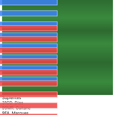
Suplentes
31
G
D. Dias
99
M
R. Guitane
9
F
A. Marques