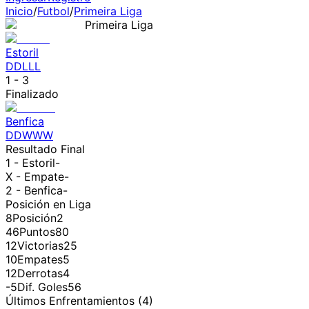
Inicio
/
Futbol
/
Primeira Liga
Primeira Liga
Estoril
D
D
L
L
L
1
-
3
Finalizado
Benfica
D
D
W
W
W
Resultado Final
1 -
Estoril
-
X - Empate
-
2 -
Benfica
-
Posición en Liga
8
Posición
2
46
Puntos
80
12
Victorias
25
10
Empates
5
12
Derrotas
4
-5
Dif. Goles
56
Últimos Enfrentamientos (
4
)