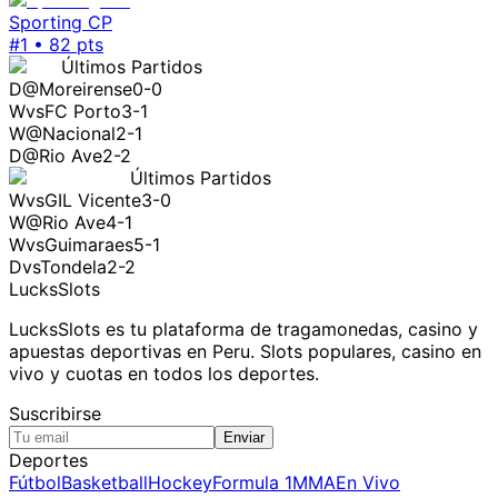
Sporting CP
#
1
•
82
pts
Últimos Partidos
D
@
Moreirense
0-0
W
vs
FC Porto
3-1
W
@
Nacional
2-1
D
@
Rio Ave
2-2
Últimos Partidos
W
vs
GIL Vicente
3-0
W
@
Rio Ave
4-1
W
vs
Guimaraes
5-1
D
vs
Tondela
2-2
LucksSlots
LucksSlots es tu plataforma de tragamonedas, casino y
apuestas deportivas en Peru. Slots populares, casino en
vivo y cuotas en todos los deportes.
Suscribirse
Enviar
Deportes
Fútbol
Basketball
Hockey
Formula 1
MMA
En Vivo