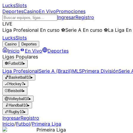
LucksSlots
Deportes
Casino
En Vivo
Promociones
Ingresar
Registro
LIVE
Liga Profesional
En curso
⚽
Serie A
En curso
⚽
La Liga
En
LucksSlots
Casino
Deportes
Inicio
En Vivo
Deportes
Ligas Populares
⚽
Futbol
18
▸
Liga Profesional
Serie A (Brazil)
MLS
Primera División
Serie A
🏀
Basketball
10
▸
🏒
Hockey
7
▸
⚾
Beisbol
4
▸
🏐
Volleyball
10
▸
🤾
Handball
10
▸
🏉
Rugby
10
▸
Ingresar
Registro
Inicio
/
Futbol
/
Primeira Liga
Primeira Liga