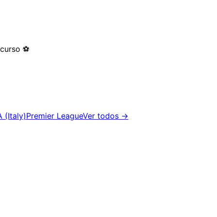
 curso
⚽
 (Italy)
Premier League
Ver todos →