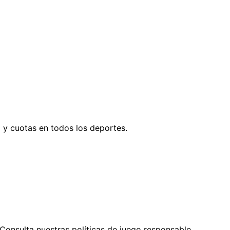
 y cuotas en todos los deportes.
Consulta nuestras políticas de
juego responsable
.