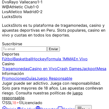
D
vs
Rayo Vallecano
1-1
W
@
Athletic Club
1-0
L
vs
Atletico Madrid
0-2
LucksSlots
LucksSlots es tu plataforma de tragamonedas, casino y
apuestas deportivas en Peru. Slots populares, casino en
vivo y cuotas en todos los deportes.
Suscribirse
Enviar
Deportes
Fútbol
Basketball
Hockey
Formula 1
MMA
En Vivo
Casino
Tragamonedas
Casino en Vivo
Crash Games
Jackpot
Mesa
Información
Promociones
Guías
Juego Responsable
Jugar puede ser adictivo. Juega con responsabilidad.
Solo para mayores de 18 años. Las apuestas conllevan
riesgo. Consulta nuestras políticas de
juego
responsable
.
SSL
18+
Licenciado