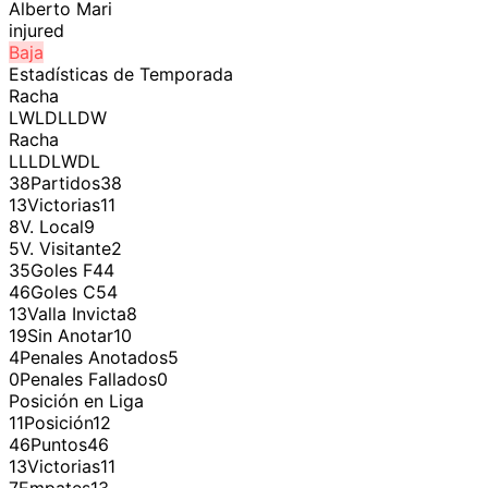
Alberto Mari
injured
Baja
Estadísticas de Temporada
Racha
LWLDLLDW
Racha
LLLDLWDL
38
Partidos
38
13
Victorias
11
8
V. Local
9
5
V. Visitante
2
35
Goles F
44
46
Goles C
54
13
Valla Invicta
8
19
Sin Anotar
10
4
Penales Anotados
5
0
Penales Fallados
0
Posición en Liga
11
Posición
12
46
Puntos
46
13
Victorias
11