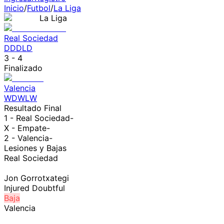
Inicio
/
Futbol
/
La Liga
La Liga
Real Sociedad
D
D
D
L
D
3
-
4
Finalizado
Valencia
W
D
W
L
W
Resultado Final
1 -
Real Sociedad
-
X - Empate
-
2 -
Valencia
-
Lesiones y Bajas
Real Sociedad
Jon Gorrotxategi
Injured Doubtful
Baja
Valencia