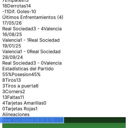
7
Empates
13
18
Derrotas
14
-11
Dif. Goles
-10
Últimos Enfrentamientos (
4
)
17/05/26
Real Sociedad
3
-
4
Valencia
16/08/25
Valencia
1
-
1
Real Sociedad
19/01/25
Valencia
1
-
0
Real Sociedad
28/09/24
Real Sociedad
3
-
0
Valencia
Estadísticas del Partido
55%
Posesion
45%
8
Tiros
13
3
Tiros a puerta
6
3
Corners
2
13
Faltas
11
4
Tarjetas Amarillas
0
0
Tarjetas Rojas
1
Alineaciones
Real Sociedad
(4-2-3-1)