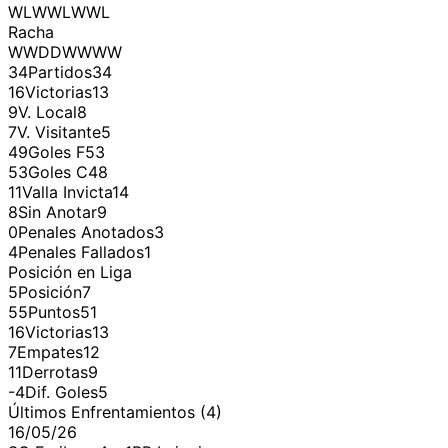
WLWWLWWL
Racha
WWDDWWWW
34
Partidos
34
16
Victorias
13
9
V. Local
8
7
V. Visitante
5
49
Goles F
53
53
Goles C
48
11
Valla Invicta
14
8
Sin Anotar
9
0
Penales Anotados
3
4
Penales Fallados
1
Posición en Liga
5
Posición
7
55
Puntos
51
16
Victorias
13
7
Empates
12
11
Derrotas
9
-4
Dif. Goles
5
Últimos Enfrentamientos (
4
)
16/05/26