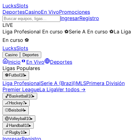
LucksSlots
Deportes
Casino
En Vivo
Promociones
Ingresar
Registro
LIVE
Liga Profesional
En curso
⚽
Serie A
En curso
⚽
La Liga
En curso
⚽
LucksSlots
Casino
Deportes
Inicio
En Vivo
Deportes
Ligas Populares
⚽
Futbol
18
▸
Liga Profesional
Serie A (Brazil)
MLS
Primera División
Premier League
La Liga
Ver todos →
🏀
Basketball
10
▸
🏒
Hockey
7
▸
⚾
Beisbol
4
▸
🏐
Volleyball
10
▸
🤾
Handball
10
▸
🏉
Rugby
10
▸
Ingresar
Registro