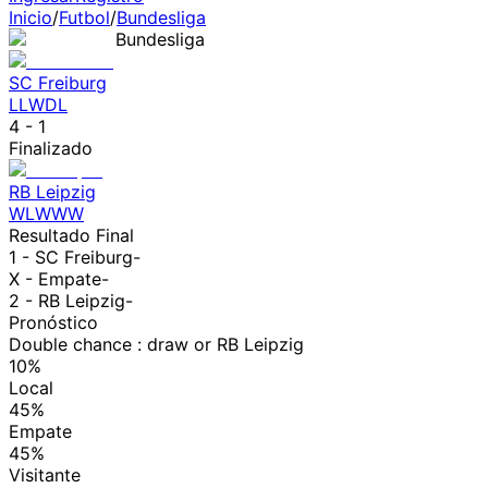
Inicio
/
Futbol
/
Bundesliga
Bundesliga
SC Freiburg
L
L
W
D
L
4
-
1
Finalizado
RB Leipzig
W
L
W
W
W
Resultado Final
1 -
SC Freiburg
-
X - Empate
-
2 -
RB Leipzig
-
Pronóstico
Double chance : draw or RB Leipzig
10%
Local
45%
Empate
45%
Visitante