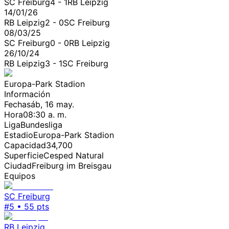
SC Freiburg
4
-
1
RB Leipzig
14/01/26
RB Leipzig
2
-
0
SC Freiburg
08/03/25
SC Freiburg
0
-
0
RB Leipzig
26/10/24
RB Leipzig
3
-
1
SC Freiburg
Europa-Park Stadion
Información
Fecha
sáb, 16 may.
Hora
08:30 a. m.
Liga
Bundesliga
Estadio
Europa-Park Stadion
Capacidad
34,700
Superficie
Cesped Natural
Ciudad
Freiburg im Breisgau
Equipos
SC Freiburg
#
5
•
55
pts
RB Leipzig